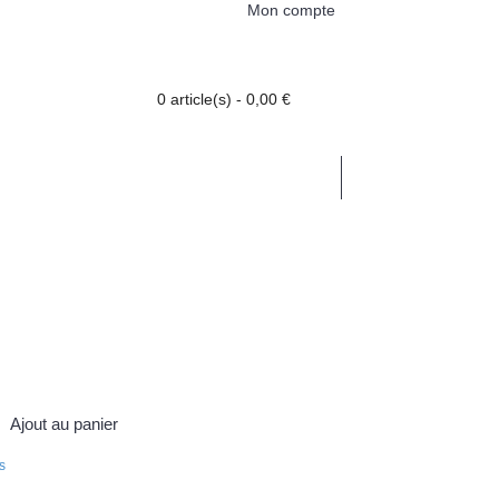
Mon compte
0 article(s) - 0,00 €
AUTRES
LES PIERRES DE A À Z
Ajout au panier
s