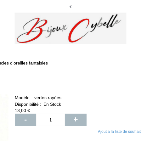
€
 D'OREILLES
COLLIERS
PENDENTIFS
FANTAISIE
cles d'oreilles fantaisies
Modèle :
vertes rayées
Disponibilité :
En Stock
13,00 €
-
+
Ajout à la liste de souhait